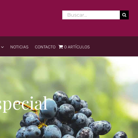
Buscar:
NOTICIAS
CONTACTO
0 ARTÍCULOS
evo Mundo
Viejo Mundo
inos
Españoles
anos
Franceses
special
os
Portugueses