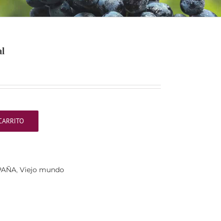
al
CARRITO
PAÑA
,
Viejo mundo