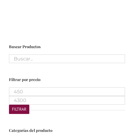
Buscar Productos
Filtrar por precio
Precio
mínimo
Precio
máximo
FILTRAR
Categorías del producto