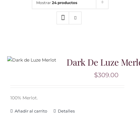
Mostrar
24 productos
Noticias
Contacto
0 artículos
Dark De Luze Merl
$
309.00
100% Merlot.
Añadir al carrito
Detalles