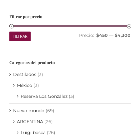
Filtrar por precio
Prec
Prec
Precio:
$450
—
$4,300
FILTRAR
mín
máx
Categorías del producto
Destilados
(3)
México
(3)
Reserva Los González
(3)
Nuevo mundo
(69)
ARGENTINA
(26)
Luigi bosca
(26)