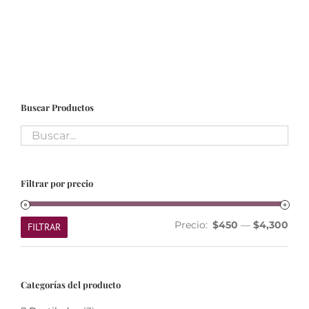
Buscar Productos
Filtrar por precio
Prec
Prec
Precio:
$450
—
$4,300
FILTRAR
mín
máx
Categorías del producto