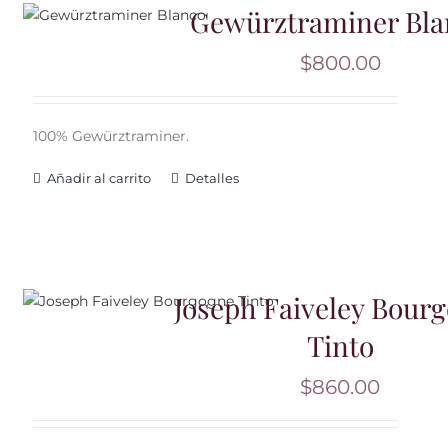
Gewürztraminer Bla
$
800.00
100% Gewürztraminer.
Añadir al carrito
Detalles
Joseph Faiveley Bour
Tinto
$
860.00