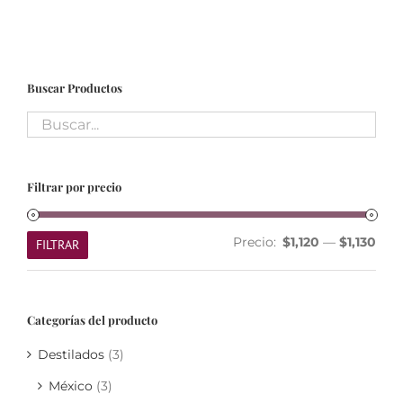
Buscar Productos
Filtrar por precio
Prec
Prec
Precio:
$1,120
—
$1,130
FILTRAR
mín
máx
Categorías del producto
Destilados
(3)
México
(3)