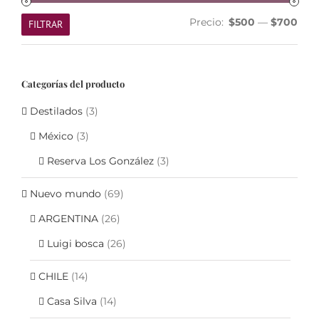
Prec
Prec
Precio:
$500
—
$700
FILTRAR
mín
máx
Categorías del producto
Destilados
(3)
México
(3)
Reserva Los González
(3)
Nuevo mundo
(69)
ARGENTINA
(26)
Luigi bosca
(26)
CHILE
(14)
Casa Silva
(14)