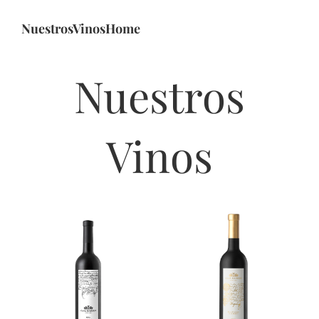
NuestrosVinosHome
Noticias
Nuestros
Contacto
0 artículos
Vinos
Añadir al carrito
Añadir al carrito
Detalles
Detalles