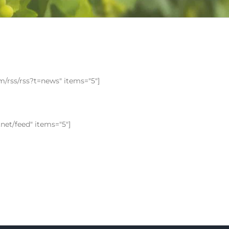
m/rss/rss?t=news" items="5"]
.net/feed" items="5"]