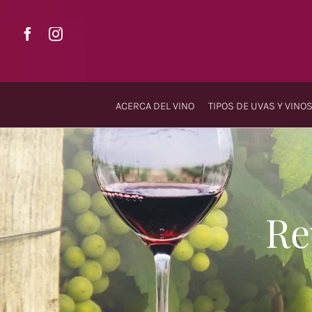
Saltar
al
contenido
ACERCA DEL VINO
TIPOS DE UVAS Y VINO
Re