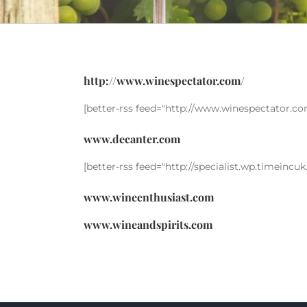
http://www.winespectator.com/
[better-rss feed="http://www.winespectator.co
www.decanter.com
[better-rss feed="http://specialist.wp.timeincuk
www.wineenthusiast.com
www.wineandspirits.com