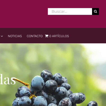
Buscar:
NOTICIAS
CONTACTO
0 ARTÍCULOS
evo Mundo
Viejo Mundo
inos
Españoles
anos
Franceses
das
os
Portugueses