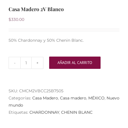
Casa Madero 2V Blanco
$
330.00
50% Chardonnay y 50% Chenin Blanc.
AÑADIR AL CARRITO
Casa
Madero
2V
Blanco
SKU:
CMCM2VBCC25B7505
cantidad
Categorías:
Casa Madero
,
Casa madero
,
MÉXICO
,
Nuevo
mundo
Etiquetas:
CHARDONNAY
,
CHENIN BLANC