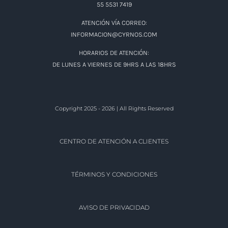
ATENCIÓN POR TELÉFONOS:
DESDE CDMX:55 5531 7419
DEL INTERIOR DE LA REPÚBLICA: 800 719 7385
DUDAS O ACLARACIONES:
55 5531 7419
ATENCIÓN VÍA CORREO:
INFORMACION@CYRNOS.COM
HORARIOS DE ATENCIÓN:
DE LUNES A VIERNES DE 9HRS A LAS 18HRS
Copyright 2025 - 2026 | All Rights Reserved
CENTRO DE ATENCIÓN A CLIENTES