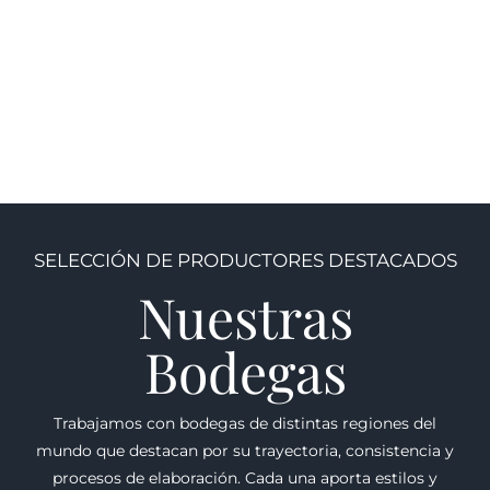
(Espumoso)
Nuevo mundo
,
Casa Silva
,
CHILE
Dopff
,
Dopff "Au Moulin"
,
$
400.00
FRANCIA
,
Viejo mundo
$
810.00
SELECCIÓN DE PRODUCTORES DESTACADOS
Nuestras