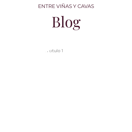
ENTRE VIÑAS Y CAVAS
Blog
Entre copas y carcajadas: el vino como
nunca lo habías leído