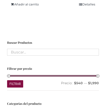
Añadir al carrito
Detalles
Buscar Productos
Filtrar por precio
Prec
Prec
Precio:
$540
—
$1,990
FILTRAR
mín
máx
Categorías del producto