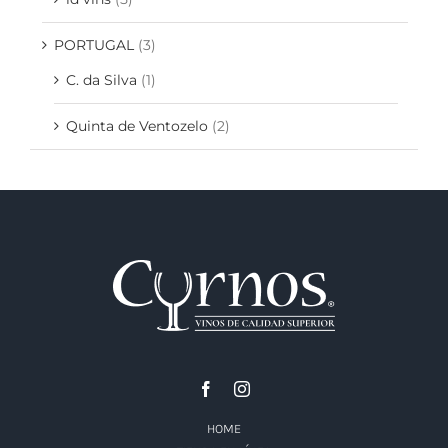
PORTUGAL
(3)
C. da Silva
(1)
Quinta de Ventozelo
(2)
HOME