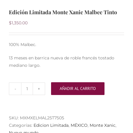
Edición Limitada Monte Xanic Malbec Tinto
$
1,350.00
100% Malbec.
13 meses en barrica nueva de roble francés tostado
mediano largo.
AÑADIR AL CARRITO
Edición
Limitada
Monte
Xanic
SKU:
MXMXELMAL25T7505
Malbec
Categorías:
Edicion Limitada
,
MÉXICO
,
Monte Xanic
,
Tinto
Nuevo mundo