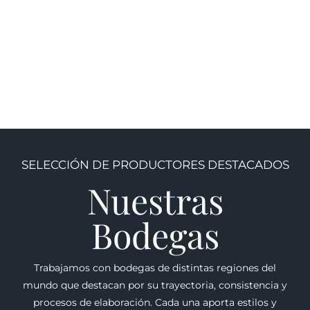
(Espumoso)
Nuevo mundo
,
Casa Silva
,
CHILE
Dopff
,
Dopff "Au Moulin"
,
$
400.00
FRANCIA
,
Viejo mundo
$
810.00
SELECCIÓN DE PRODUCTORES DESTACADOS
Nuestras