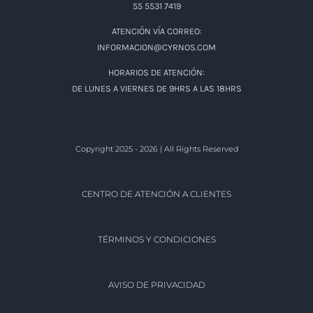
ATENCIÓN POR TELÉFONOS:
DESDE CDMX:55 5531 7419
DEL INTERIOR DE LA REPÚBLICA: 800 719 7385
DUDAS O ACLARACIONES:
55 5531 7419
ATENCIÓN VÍA CORREO:
INFORMACION@CYRNOS.COM
HORARIOS DE ATENCIÓN:
DE LUNES A VIERNES DE 9HRS A LAS 18HRS
Copyright 2025 - 2026 | All Rights Reserved
CENTRO DE ATENCIÓN A CLIENTES