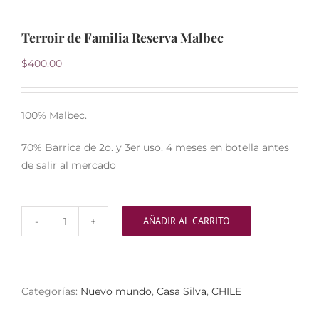
Terroir de Familia Reserva Malbec
Noticias
$
400.00
Contacto
100% Malbec.
0 artículos
70% Barrica de 2o. y 3er uso. 4 meses en botella antes
de salir al mercado
AÑADIR AL CARRITO
Terroir
de
Familia
Reserva
Categorías:
Nuevo mundo
,
Casa Silva
,
CHILE
Malbec
cantidad