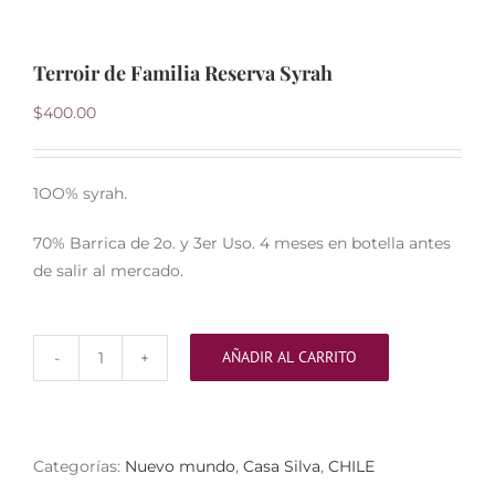
Terroir de Familia Reserva Syrah
$
400.00
1OO% syrah.
70% Barrica de 2o. y 3er Uso. 4 meses en botella antes
de salir al mercado.
AÑADIR AL CARRITO
Terroir
de
Familia
Reserva
Categorías:
Nuevo mundo
,
Casa Silva
,
CHILE
Syrah