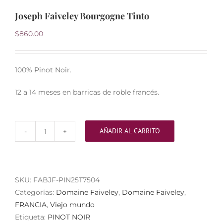
Joseph Faiveley Bourgogne Tinto
$
860.00
100% Pinot Noir.
12 a 14 meses en barricas de roble francés.
AÑADIR AL CARRITO
Joseph
Faiveley
Bourgogne
Tinto
SKU:
FABJF-PIN25T7504
cantidad
Categorías:
Domaine Faiveley
,
Domaine Faiveley
,
FRANCIA
,
Viejo mundo
Etiqueta:
PINOT NOIR