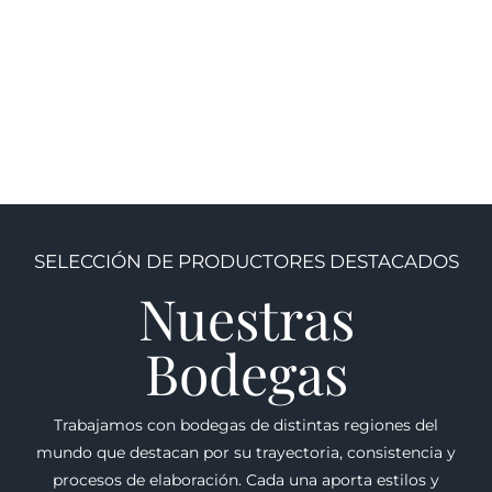
(Espumoso)
Nuevo mundo
,
Casa Silva
,
CHILE
Dopff
,
Dopff "Au Moulin"
,
$
400.00
FRANCIA
,
Viejo mundo
$
810.00
SELECCIÓN DE PRODUCTORES DESTACADOS
Nuestras