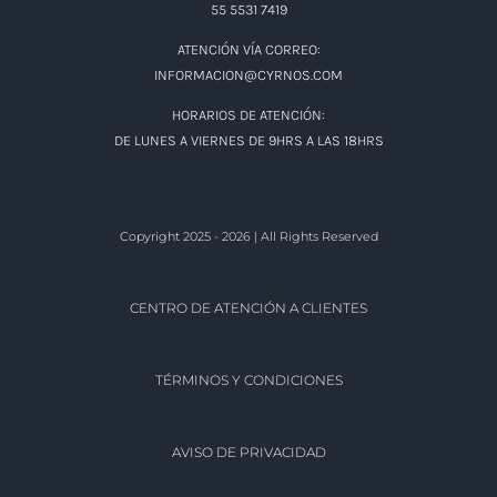
ATENCIÓN POR TELÉFONOS:
DESDE CDMX:55 5531 7419
DEL INTERIOR DE LA REPÚBLICA: 800 719 7385
DUDAS O ACLARACIONES:
55 5531 7419
ATENCIÓN VÍA CORREO:
INFORMACION@CYRNOS.COM
HORARIOS DE ATENCIÓN:
DE LUNES A VIERNES DE 9HRS A LAS 18HRS
Copyright 2025 - 2026 | All Rights Reserved
CENTRO DE ATENCIÓN A CLIENTES