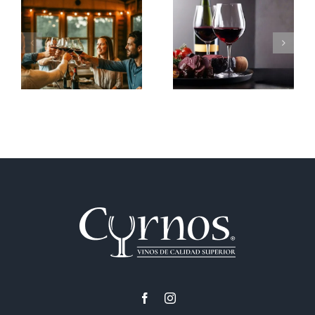
Entre copas y
Vino Tinto: Secretos,
carcajadas: el vino
Mitos y el Arte de
como nunca lo habías
Disfrutarlo
leído