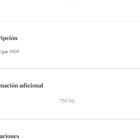
cantidad
ripción
rgar PDF
mación adicional
.750 kg
aciones