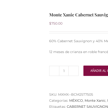
Monte Xanic Cabernet Sauvig
$
750.00
60% Cabernet Sauvignon y 40% Me
12 meses de crianza en roble francé
AÑADIR AL 
Monte
Xanic
Cabernet
Sauvignon
SKU:
MXMX--BCM25T7505
y
Categorías:
MÉXICO
,
Monte Xanic
,
Merlot
Etiquetas:
CABERNET SAUVIGNON