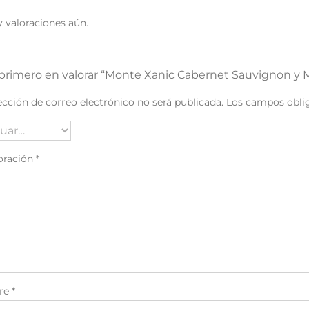
 valoraciones aún.
 primero en valorar “Monte Xanic Cabernet Sauvignon y M
ección de correo electrónico no será publicada.
Los campos obli
oración
*
re
*