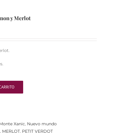
non y Merlot
rlot.
s.
CARRITO
Monte Xanic
,
Nuevo mundo
,
MERLOT
,
PETIT VERDOT