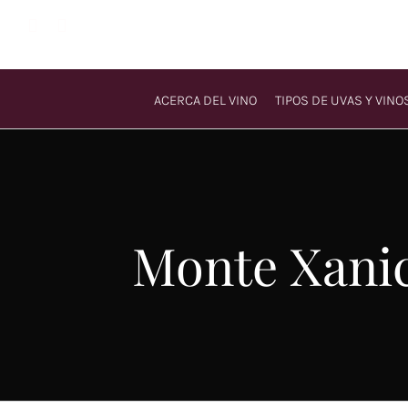
Saltar
al
contenido
ACERCA DEL VINO
TIPOS DE UVAS Y VINO
Monte Xanic