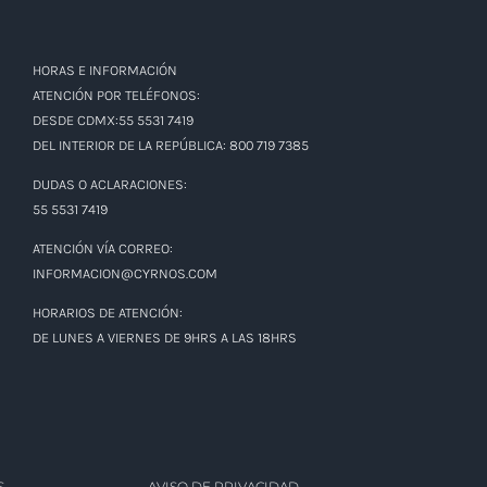
HORAS E INFORMACIÓN
ATENCIÓN POR TELÉFONOS:
DESDE CDMX:55 5531 7419
DEL INTERIOR DE LA REPÚBLICA: 800 719 7385
DUDAS O ACLARACIONES:
55 5531 7419
ATENCIÓN VÍA CORREO:
INFORMACION@CYRNOS.COM
HORARIOS DE ATENCIÓN:
DE LUNES A VIERNES DE 9HRS A LAS 18HRS
S
AVISO DE PRIVACIDAD