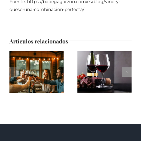
Fuente:
https://bodegagarzon.com/es/blog/vino-y-
queso-una-combinacion-perfecta/
Artículos relacionados
Entre copas y
Vino Tinto: Secretos,
carcajadas: el vino
Mitos y el Arte de
como nunca lo habías
Disfrutarlo
leído