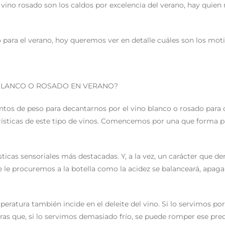
el vino rosado son los caldos por excelencia del verano, hay quien
no para el verano, hoy queremos ver en detalle cuáles son los mot
BLANCO O ROSADO EN VERANO?
ntos de peso para decantarnos por el vino blanco o rosado para 
rísticas de este tipo de vinos. Comencemos por una que forma pa
sticas sensoriales más destacadas. Y, a la vez, un carácter que 
e le procuremos a la botella como la acidez se balanceará, apagan
peratura también incide en el deleite del vino. Si lo servimos 
ras que, si lo servimos demasiado frío, se puede romper ese prec