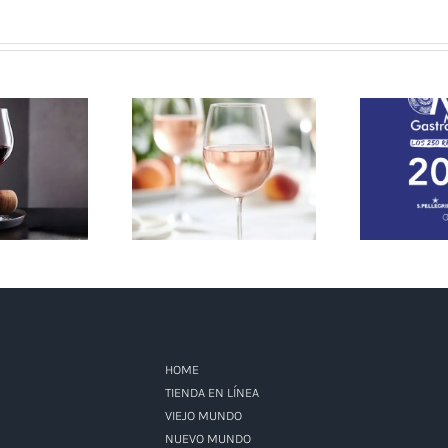
7 Claves para elegir y
 Secretos,
disfrutar el vino rosado
GUÍA
l Arte de
y otras etiquetas según
GASTRON
tarlo
la temporada
HOME
TIENDA EN LÍNEA
VIEJO MUNDO
NUEVO MUNDO