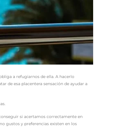
bliga a refugiarnos de ella. A hacerlo
tar de esa placentera sensación de ayudar a
as.
s conseguir si acertamos correctamente en
 gustos y preferencias existen en los