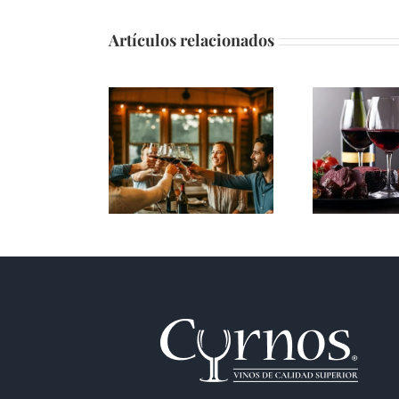
Artículos relacionados
Entre copas y
Vino Tinto:
carcajadas: el vino como
Mitos y e
nunca lo habías leído
Disfru