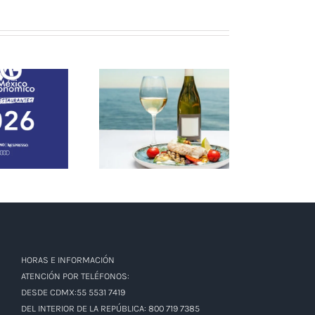
Vinos para Cuaresma:
Entr
 MÉXICO
Tintos y Rosados más
carcajada
ÓMICO 2026
allá del vino blanco.
nunca lo
HORAS E INFORMACIÓN
ATENCIÓN POR TELÉFONOS:
DESDE CDMX:55 5531 7419
DEL INTERIOR DE LA REPÚBLICA: 800 719 7385