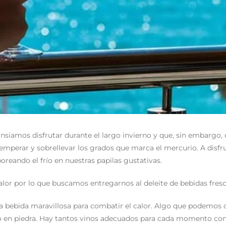
nsiamos disfrutar durante el largo invierno y que, sin embargo, o
mperar y sobrellevar los grados que marca el mercurio. A disfru
oreando el frío en nuestras papilas gustativas.
lor por lo que buscamos entregarnos al deleite de bebidas fresc
 una bebida maravillosa para combatir el calor. Algo que podemo
o en piedra. Hay tantos vinos adecuados para cada momento como