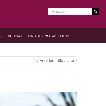
Buscar:
NOTICIAS
CONTACTO
0 ARTÍCULOS
evo Mundo
Viejo Mundo
inos
Españoles
Anterior
Siguiente
anos
Franceses
os
Portugueses